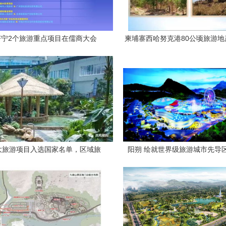
济宁2个旅游重点项目在儒商大会
柬埔寨西哈努克港80公顷旅游地
18精品旅游产业论坛成功签约
目推荐
大旅游项目入选国家名单，区域旅
阳朔 绘就世界级旅游城市先导
游发展迎来新机遇